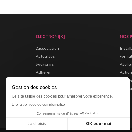
ELECTRONI[K]
NOS 
L'association
Instal
Actualités
Forma
Souvenirs
Atelie
Adhérer
Action
Boutique
Festiv
Gestion des cookies
Partenaires
Métrop
Ce site utilise des cookies pour améliorer votre expérience.
Lire la politique de confidentialité
Consentements certifiés par
Je choisis
OK pour moi