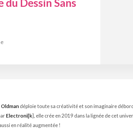
e du Dessin Sans
ie
y Oldman
déploie toute sa créativité et son imaginaire débor
par
Electroni[k
], elle crée en 2019 dans la lignée de cet unive
aussi en réalité augmentée !