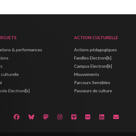
PROJETS
ACTION CULTURELLE
lations & performances
Actions pédagogiques
tions
Familles Electroni[k]
rs
Campus Electroni[k]
 culturelle
Mouvements
al
Parcours Sensibles
ole Electroni[k]
Passeurs de culture