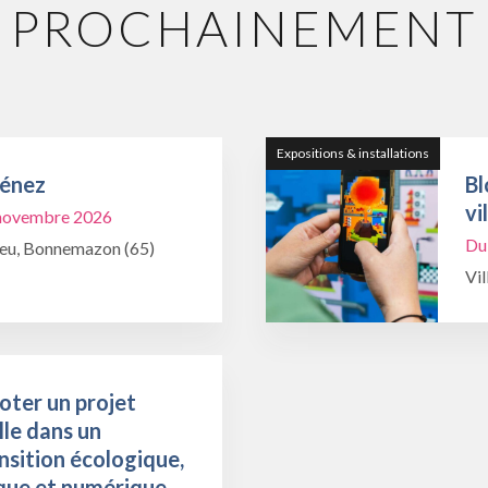
PROCHAINEMENT
Expositions & installations
Ménez
Bl
vi
1 novembre 2026
Du
ieu, Bonnemazon (65)
Vil
oter un projet
lle dans un
nsition écologique,
que et numérique