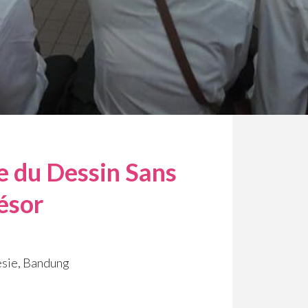
e du Dessin Sans
ésor
nésie, Bandung