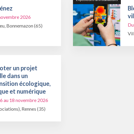
Ménez
Bl
vi
1 novembre 2026
Du
ieu, Bonnemazon (65)
Vil
oter un projet
lle dans un
nsition écologique,
que et numérique
6 au 18 novembre 2026
ciations), Rennes (35)