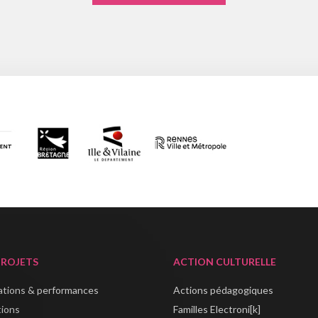
PROJETS
ACTION CULTURELLE
lations & performances
Actions pédagogiques
tions
Familles Electroni[k]