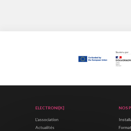
ELECTRONI[K]
NOS 
L'association
Instal
Actualités
Forma