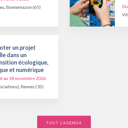
Du
ieu, Bonnemazon (65)
Vil
oter un projet
lle dans un
nsition écologique,
que et numérique
6 au 18 novembre 2026
ciations), Rennes (35)
TOUT L'AGENDA