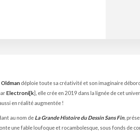
y Oldman
déploie toute sa créativité et son imaginaire débor
par
Electroni[k
], elle crée en 2019 dans la lignée de cet unive
aussi en réalité augmentée !
ndant au nom de
La Grande Histoire du Dessin Sans Fin
, prés
onte une fable loufoque et rocambolesque, sous fonds de co