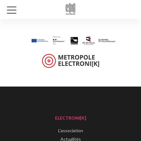
ELECTRONI[K]
L'association
Actualités