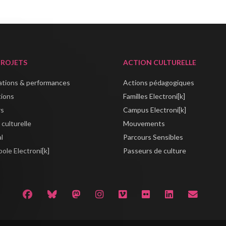
PROJETS
ACTION CULTURELLE
lations & performances
Actions pédagogiques
tions
Familles Electroni[k]
rs
Campus Electroni[k]
 culturelle
Mouvements
al
Parcours Sensibles
ole Electroni[k]
Passeurs de culture