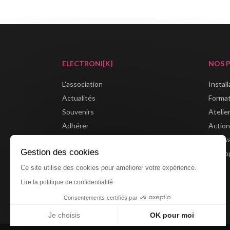
ELECTRONI[K]
NOS 
L'association
Instal
Actualités
Forma
Souvenirs
Atelie
Adhérer
Action
Boutique
Festiv
Gestion des cookies
Partenaires
Métrop
Ce site utilise des cookies pour améliorer votre expérience.
Lire la politique de confidentialité
Consentements certifiés par
Je choisis
OK pour moi