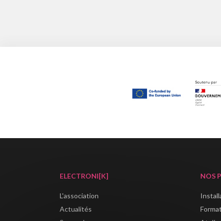
ELECTRONI[K]
NOS 
L'association
Instal
Actualités
Forma