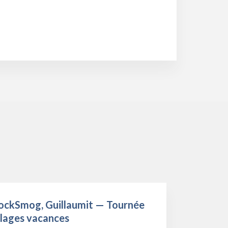
ockSmog, Guillaumit — Tournée
llages vacances