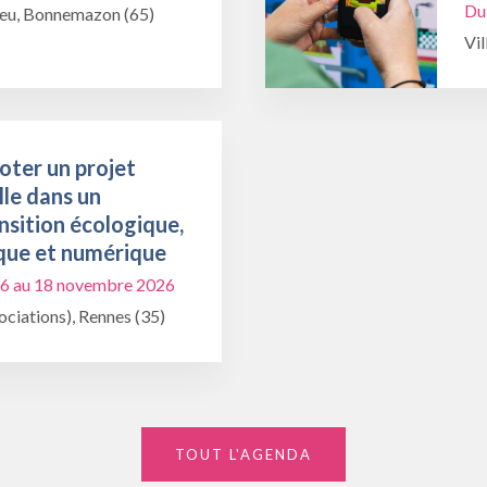
Du
ieu, Bonnemazon (65)
Vil
oter un projet
lle dans un
nsition écologique,
que et numérique
6 au 18 novembre 2026
ciations), Rennes (35)
TOUT L'AGENDA