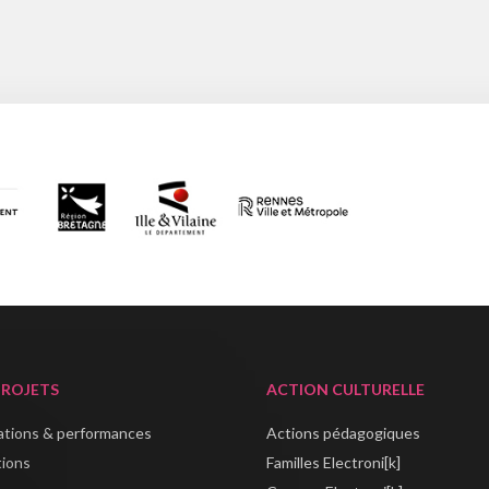
PROJETS
ACTION CULTURELLE
lations & performances
Actions pédagogiques
tions
Familles Electroni[k]