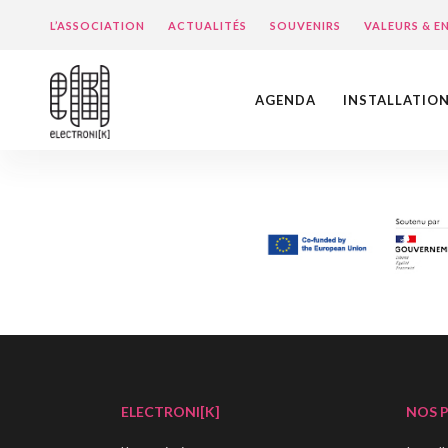
L’ASSOCIATION
ACTUALITÉS
SOUVENIRS
VALEURS & 
AGENDA
INSTALLATIO
ELECTRONI[K]
NOS 