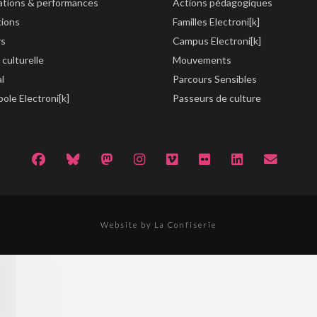
lations & performances
Actions pédagogiques
tions
Familles Electroni[k]
rs
Campus Electroni[k]
 culturelle
Mouvements
al
Parcours Sensibles
ole Electroni[k]
Passeurs de culture
Website by La Confiserie