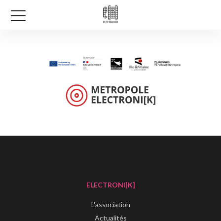
ELECTRONI[K]
L'association
Actualités