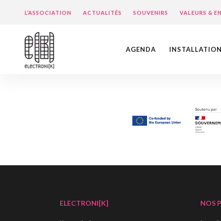
L’ASSOCIATION
ACTUALITÉS
SOUVENIRS
VALEURS & 
AGENDA
INSTALLATIO
ELECTRONI[K]
NOS 