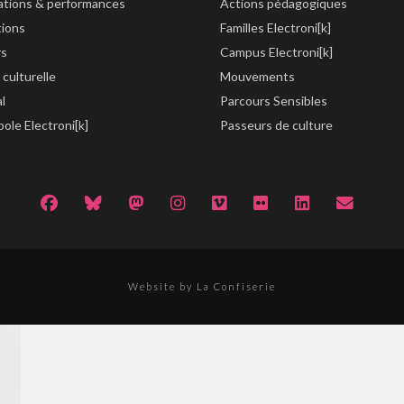
lations & performances
Actions pédagogiques
tions
Familles Electroni[k]
rs
Campus Electroni[k]
 culturelle
Mouvements
al
Parcours Sensibles
ole Electroni[k]
Passeurs de culture
Website by La Confiserie