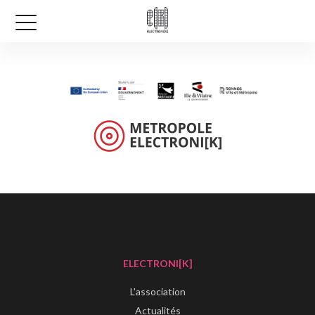
ELECTRONI[K]
L'association
Actualités