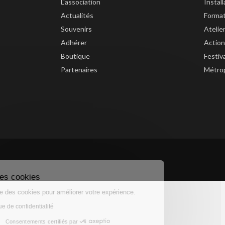
L'association
Instal
Actualités
Forma
Souvenirs
Atelie
Adhérer
Action
Boutique
Festiv
Partenaires
Métrop
Gestion des cookies
Ce site utilise des cookies pour améliorer votre expérience.
Lire la politique de confidentialité
Consentements certifiés par