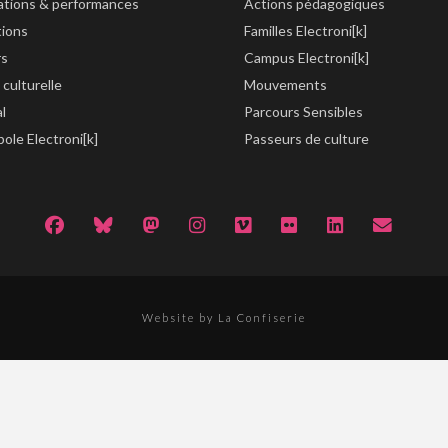
lations & performances
Actions pédagogiques
tions
Familles Electroni[k]
rs
Campus Electroni[k]
 culturelle
Mouvements
al
Parcours Sensibles
ole Electroni[k]
Passeurs de culture
Website by La Confiserie