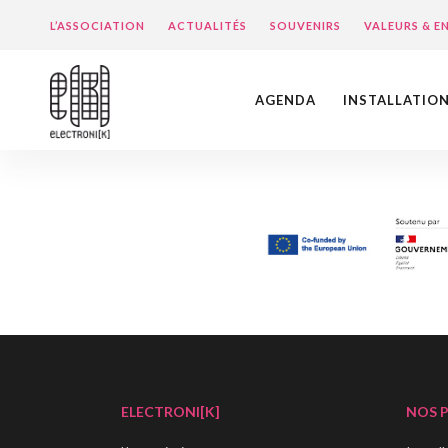
L’ASSOCIATION
ACTUALITÉS
SOUVENIRS
VALEURS & 
AGENDA
INSTALLATIO
ELECTRONI[K]
NOS 