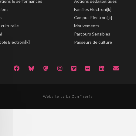
lations & performances
Actions pédagogiques
tions
Familles Electroni[k]
rs
Campus Electroni[k]
 culturelle
Mouvements
al
Parcours Sensibles
ole Electroni[k]
Passeurs de culture
Website by La Confiserie