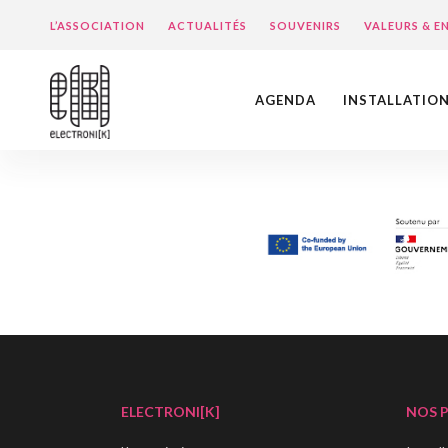
L’ASSOCIATION
ACTUALITÉS
SOUVENIRS
VALEURS & 
AGENDA
INSTALLATIO
ELECTRONI[K]
NOS 