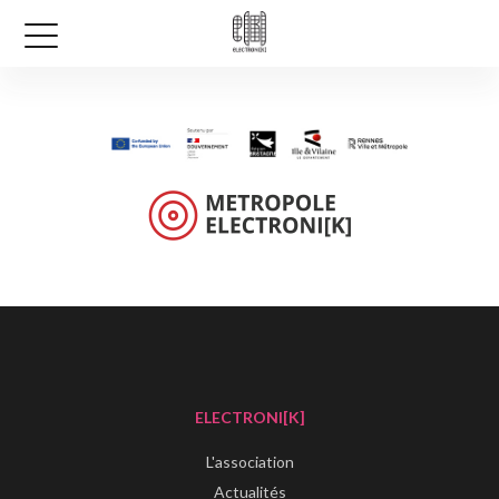
ELECTRONI[K]
L'association
Actualités