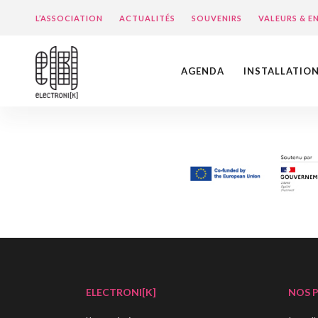
L’ASSOCIATION
ACTUALITÉS
SOUVENIRS
VALEURS & 
AGENDA
INSTALLATIO
ELECTRONI[K]
NOS 