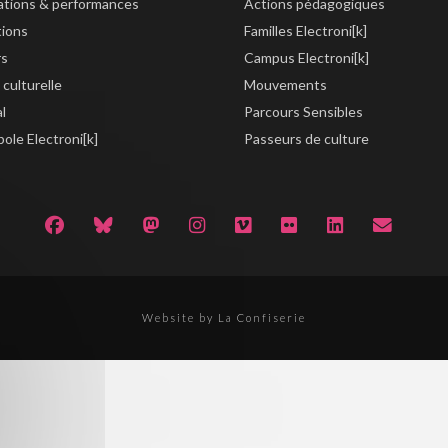
lations & performances
Actions pédagogiques
tions
Familles Electroni[k]
rs
Campus Electroni[k]
 culturelle
Mouvements
al
Parcours Sensibles
ole Electroni[k]
Passeurs de culture
Website by La Confiserie