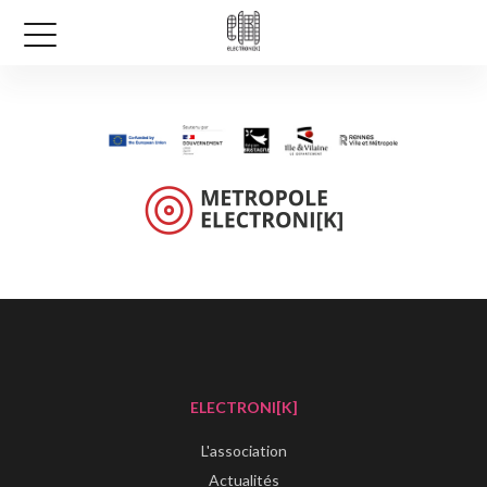
ELECTRONI[K]
L'association
Actualités