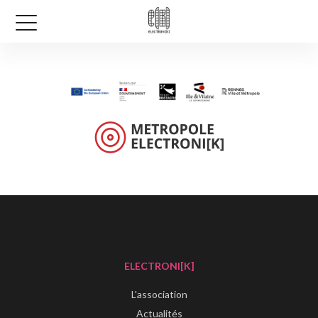
ELECTRONI[K]
L'association
Actualités