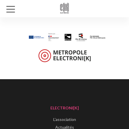
ELECTRONI[K]
L'association
Actualités