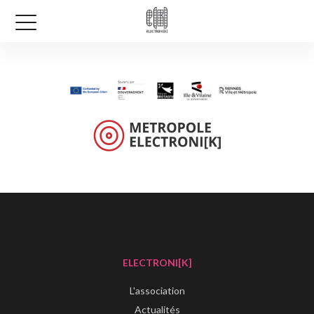
ELECTRONI[K]
L'association
Actualités