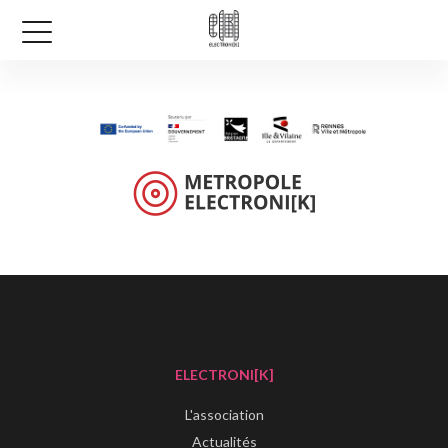
ELECTRONI[K]
L'association
Actualités