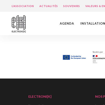
L’ASSOCIATION
ACTUALITÉS
SOUVENIRS
VALEURS & 
AGENDA
INSTALLATIO
ELECTRONI[K]
NOS 