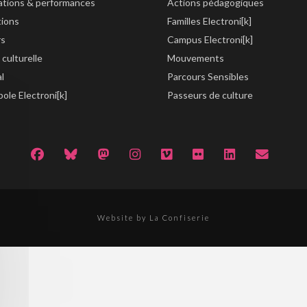
lations & performances
Actions pédagogiques
tions
Familles Electroni[k]
rs
Campus Electroni[k]
 culturelle
Mouvements
al
Parcours Sensibles
ole Electroni[k]
Passeurs de culture
Website by La Confiserie