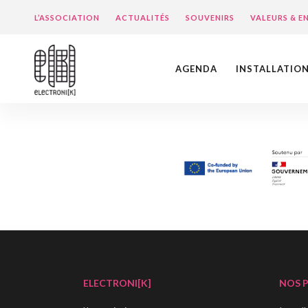
L’ASSOCIATION
ACTUALITÉS
SOUVENIRS
VALEURS & 
AGENDA
INSTALLATIO
ELECTRONI[K]
NOS 