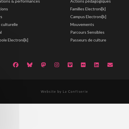
lations & performances
Actions pédagogiques
tions
Familles Electroni[k]
rs
Campus Electroni[k]
 culturelle
Mouvements
al
Parcours Sensibles
ole Electroni[k]
Passeurs de culture
Website by La Confiserie