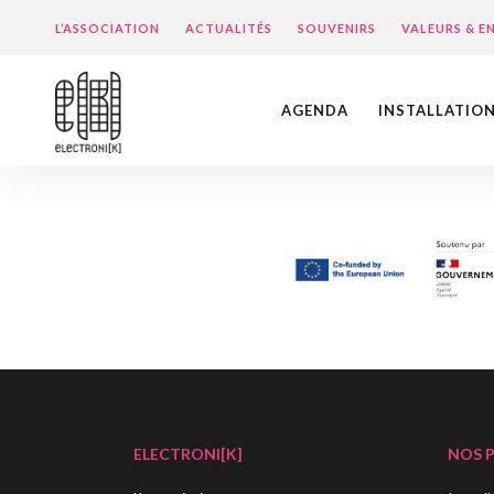
L’ASSOCIATION
ACTUALITÉS
SOUVENIRS
VALEURS & 
AGENDA
INSTALLATIO
ELECTRONI[K]
NOS 