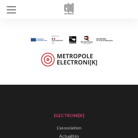
ELECTRONI[K]
L'association
Actualités