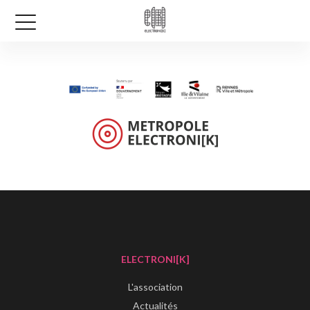
ELECTRONI[K]
L'association
Actualités