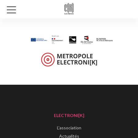
ELECTRONI[K]
L'association
Actualités