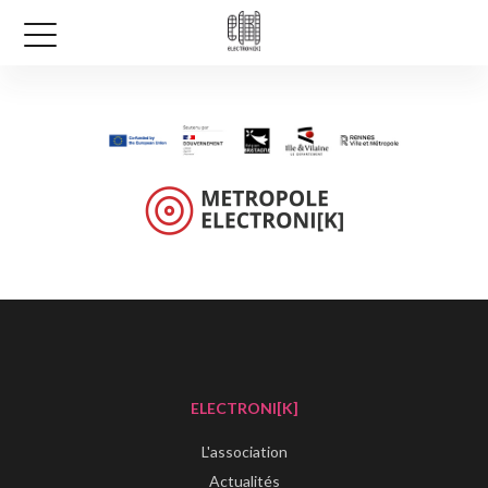
ELECTRONI[K]
L'association
Actualités