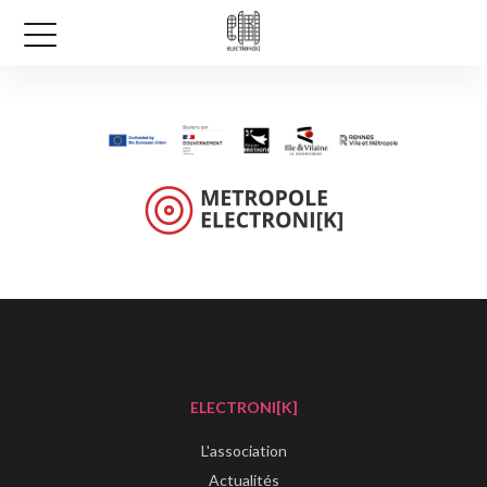
ELECTRONI[K]
L'association
Actualités