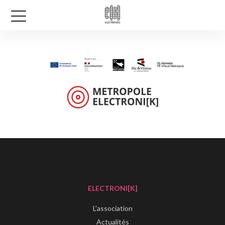
ELECTRONI[K]
L'association
Actualités