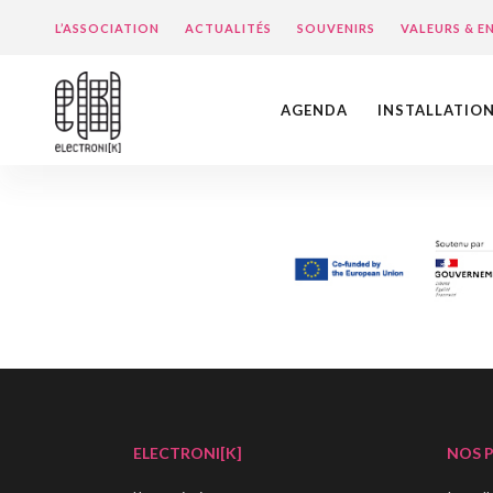
L’ASSOCIATION
ACTUALITÉS
SOUVENIRS
VALEURS & 
AGENDA
INSTALLATIO
ELECTRONI[K]
NOS 