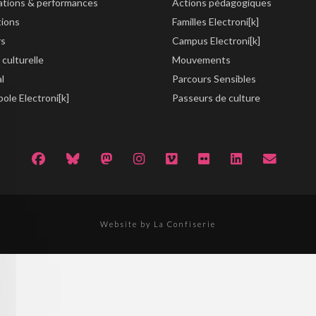
lations & performances
Actions pédagogiques
tions
Familles Electroni[k]
rs
Campus Electroni[k]
 culturelle
Mouvements
al
Parcours Sensibles
ole Electroni[k]
Passeurs de culture
Website by La Confiserie