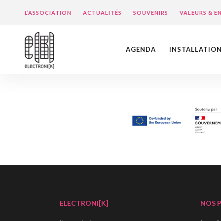
L’ASSOCIATION
ACTUALITÉS
SOUVENIRS
VALEURS & 
AGENDA
INSTALLATIO
ELECTRONI[K]
NOS 