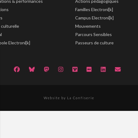
lations & performances
Actions pédagogiques
tions
Familles Electroni[k]
rs
Campus Electroni[k]
 culturelle
Mouvements
al
Parcours Sensibles
ole Electroni[k]
Passeurs de culture
Website by La Confiserie