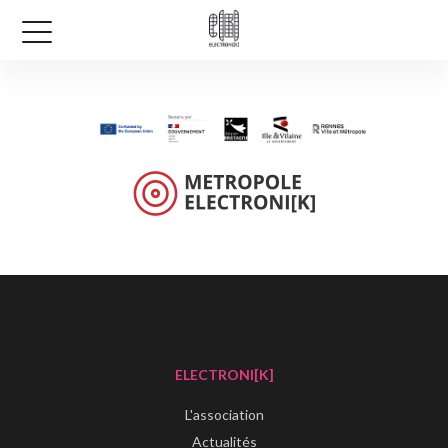
ELECTRONI[K]
L'association
Actualités