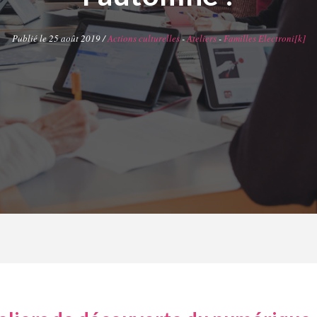
Publié le 25 août 2019 /
Actions culturelles
-
Ateliers
-
Familles Electroni[k]