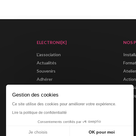
ELECTRONI[K]
NOS 
L'association
Instal
Actualités
Forma
Souvenirs
Atelie
Adhérer
Action
Boutique
Festiv
Gestion des cookies
Partenaires
Métrop
Ce site utilise des cookies pour améliorer votre expérience.
Lire la politique de confidentialité
Consentements certifiés par
Je choisis
OK pour moi