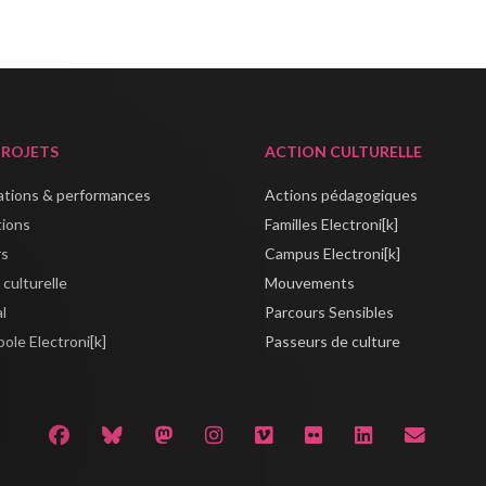
PROJETS
ACTION CULTURELLE
lations & performances
Actions pédagogiques
tions
Familles Electroni[k]
rs
Campus Electroni[k]
 culturelle
Mouvements
al
Parcours Sensibles
ole Electroni[k]
Passeurs de culture