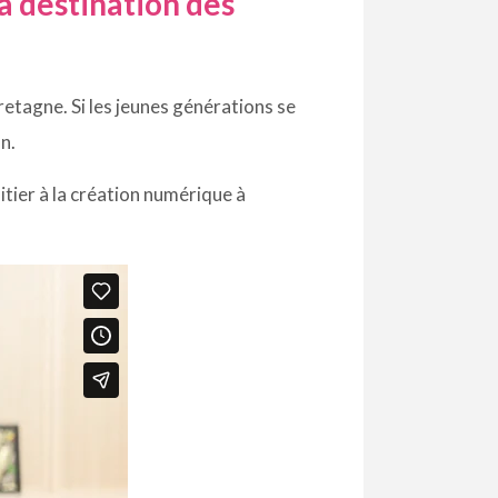
à destination des
retagne. Si les jeunes générations se
n.
nitier à la création numérique à