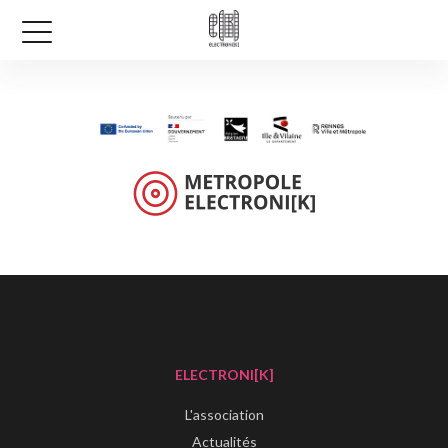
ELECTRONI[K]
L'association
Actualités