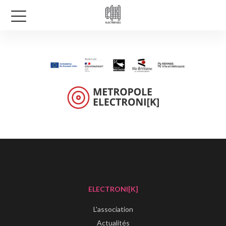
ELECTRONI[K]
L'association
Actualités