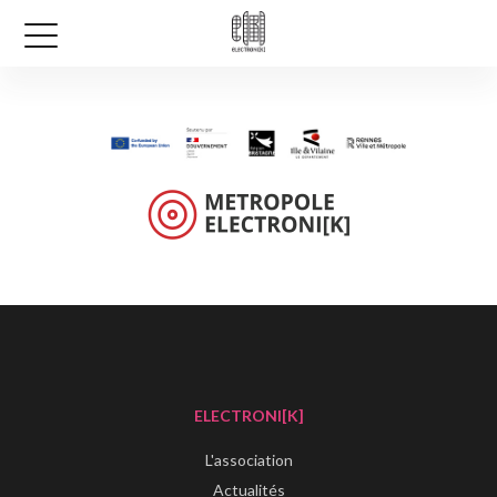
ELECTRONI[K]
L'association
Actualités