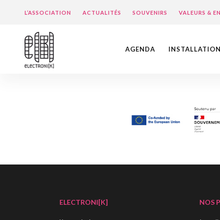
L’ASSOCIATION
ACTUALITÉS
SOUVENIRS
VALEURS & 
AGENDA
INSTALLATIO
ELECTRONI[K]
NOS 