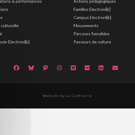
lations & performances
Actions pédagogiques
tions
Familles Electroni[k]
rs
Campus Electroni[k]
 culturelle
Mouvements
al
Parcours Sensibles
ole Electroni[k]
Passeurs de culture
Website by La Confiserie